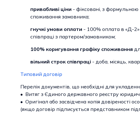
привабливі ціни
- фіксовані, з формульною 
споживання замовника;
гнучкі умови оплати
- 100% оплата в «Д-2» 
співпраці з партером/замовником;
100% коригування графіку
споживання
дл
вільний строк співпраці
- доба, місяць, квар
Типовий договір
Перелік документів, що необхідні для укладен
• Витяг з Єдиного державного реєстру юридичн
• Оригінал або засвідчена копія довіреності ос
(якщо договір підписується представником під