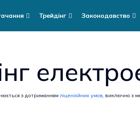
тачання
Трейдінг
Законодавство
інг електрое
снюється з дотриманням
ліцензійних умов
, виключно з 