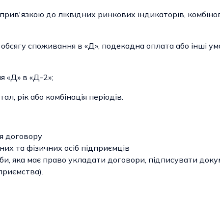
прив'язкою до ліквідних ринкових індикаторів, комбінов
обсягу споживання в «Д», подекадна оплата або інші умо
я «Д» в «Д-2»;
тал, рік або комбінація періодів.
ня договору
их та фізичних осіб підприємців
оби, яка має право укладати договори, підписувати докум
приємства).