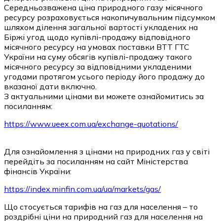
Середньозважена ціна природного газу місячного
ресурсу розраховується накопичувальним підсумком
шляхом ділення загальної вартості укладених на
Біржі угод щодо купівлі-продажу відповідного
місячного ресурсу на умовах поставки ВТТ ГТС
України на суму обсягів купівлі-продажу такого
місячного ресурсу за відповідними укладеними
угодами протягом усього періоду його продажу до
вказаної дати включно.
З актуальними цінами ви можете ознайомитись за
посиланням:
https://www.ueex.com.ua/exchange-quotations/
Для ознайомлення з цінами на природних газ у світі
перейдіть за посиланням на сайт Міністерства
фінансів України:
https://index.minfin.com.ua/ua/markets/gas/
Що стосується тарифів на газ для населення – то
роздрібні ціни на природний газ для населення на