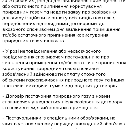
за 20 робочих днів до дня звільнення приміщення та/
або остаточного припинення користування
природним газом та надати заяву про розірвання
договору і здійснити оплату всіх видів платежів,
передбачених відповідними договорами, до
вказаного споживачем дня звільнення приміщення
та/або остаточного припинення користування
природним газом включно.
- У разі неповідомлення або несвоєчасного
повідомлення споживачем постачальника про
звільнення приміщення та/або остаточне припинення
користування природним газом споживач
зобов'язаний здійснювати оплату спожитого
об'єктами газоспоживання природного газу та інших
платежів, виходячи з умов відповідних договорів.
- Договір постачання природного газу з новим
споживачем укладається після розірвання договору
із споживачем, який звільняє приміщення.
- Постачальники із спеціальними обов'язками, на
яких в установленому порядку покладений обов'язок