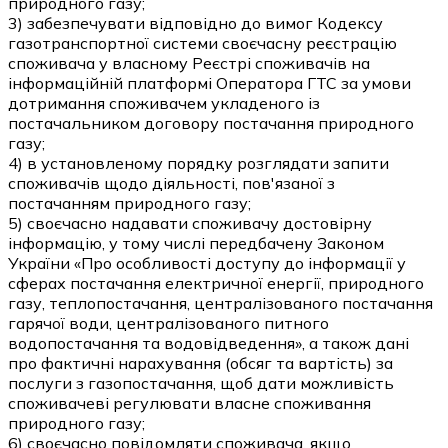
природного газу;
3) забезпечувати відповідно до вимог Кодексу
газотранспортної системи своєчасну реєстрацію
споживача у власному Реєстрі споживачів на
інформаційній платформі Оператора ГТС за умови
дотримання споживачем укладеного із
постачальником договору постачання природного
газу;
4) в установленому порядку розглядати запити
споживачів щодо діяльності, пов'язаної з
постачанням природного газу;
5) своєчасно надавати споживачу достовірну
інформацію, у тому числі передбачену Законом
України «Про особливості доступу до інформації у
сферах постачання електричної енергії, природного
газу, теплопостачання, централізованого постачання
гарячої води, централізованого питного
водопостачання та водовідведення», а також дані
про фактичні нарахування (обсяг та вартість) за
послуги з газопостачання, щоб дати можливість
споживачеві регулювати власне споживання
природного газу;
6) своєчасно повідомляти споживача, якщо