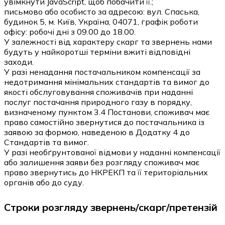
увімкнути JavaScript, щоб побачити її.
;
письмово або особисто за адресою: вул. Спаська,
будинок 5, м. Київ, Україна, 04071, графік роботи
офісу: робочі дні з 09.00 до 18.00.
У залежності від характеру скарг та звернень нами
будуть у найкоротші терміни вжиті відповідні
заходи.
У разі ненадання постачальником компенсації за
недотримання мінімальних стандартів та вимог до
якості обслуговування споживачів при наданні
послуг постачання природного газу в порядку,
визначеному пунктом 3.4 Постанови, споживач має
право самостійно звернутися до постачальника із
заявою за формою, наведеною в Додатку 4 до
Стандартів та вимог.
У разі необґрунтованої відмови у наданні компенсації
або залишення заяви без розгляду споживач має
право звернутись до НКРЕКП та її територіальних
органів або до суду.
Строки розгляду звернень/скарг/претензій