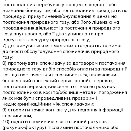
постачальник перебуває у процесі ліквідації, або
визнання банкрутом, або постачальник проходить по
процедурі призупинення/анулювання ліцензії на
постачання природного газу, або його ліцензію на
провадження діяльності з постачання природного
газу анульовано, або її дію зупинено та про
відсутність ресурсу природного газу;
7) дотримуватися мінімальних стандартів та вимог
до якості обслуговування споживачів природного
газу;
8) пропонувати споживачу за договором постачання
природного газу вибір способів оплати за природний
газ, що постачається і споживається, включаючи
банківський платіжний сервіс, онлайн-переказ,
поштовий переказ, внесення готівки на рахунок
постачальника в касі та/або інші методи, погодження
яких має бути справедливим, прозорим і
недискримінаційним між споживачами;
9) створити точки контакту для надання інформації
споживачам;
10) надати споживачеві остаточний рахунок
(рахунок-фактуру) після зміни постачальника або