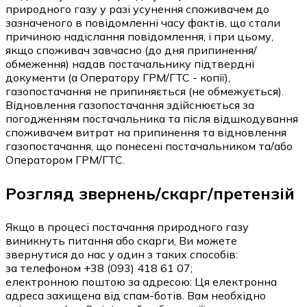
природного газу у разі усунення споживачем до
зазначеного в повідомленні часу фактів, що стали
причиною надіслання повідомлення, і при цьому,
якщо споживач завчасно (до дня припинення/
обмеження) надав постачальнику підтвердні
документи (а Оператору ГРМ/ГТС - копії),
газопостачання не припиняється (не обмежується).
Відновлення газопостачання здійснюється за
погодженням постачальника та після відшкодування
споживачем витрат на припинення та відновлення
газопостачання, що понесені постачальником та/або
Оператором ГРМ/ГТС.
Розгляд звернень/скарг/претензій
Якщо в процесі постачання природного газу
виникнуть питання або скарги, Ви можете
звернутися до нас у один з таких способів:
за телефоном +38 (093) 418 61 07;
електронною поштою за адресою:
Ця електронна
адреса захищена від спам-ботів. Вам необхідно