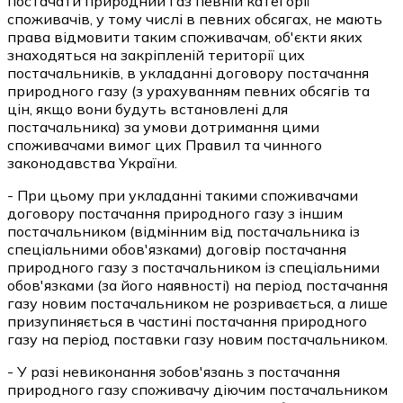
постачати природний газ певній категорії
споживачів, у тому числі в певних обсягах, не мають
права відмовити таким споживачам, об'єкти яких
знаходяться на закріпленій території цих
постачальників, в укладанні договору постачання
природного газу (з урахуванням певних обсягів та
цін, якщо вони будуть встановлені для
постачальника) за умови дотримання цими
споживачами вимог цих Правил та чинного
законодавства України.
- При цьому при укладанні такими споживачами
договору постачання природного газу з іншим
постачальником (відмінним від постачальника із
спеціальними обов'язками) договір постачання
природного газу з постачальником із спеціальними
обов'язками (за його наявності) на період постачання
газу новим постачальником не розривається, а лише
призупиняється в частині постачання природного
газу на період поставки газу новим постачальником.
- У разі невиконання зобов'язань з постачання
природного газу споживачу діючим постачальником