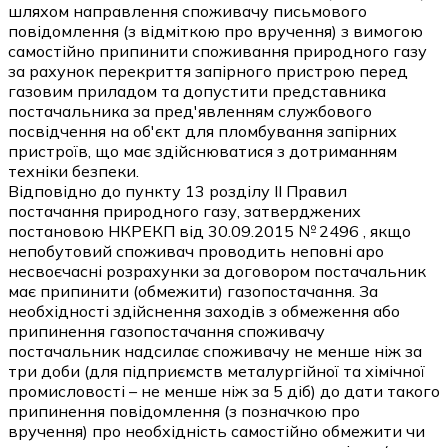
шляхом направлення споживачу письмового
повідомлення (з відміткою про вручення) з вимогою
самостійно припинити споживання природного газу
за рахунок перекриття запірного пристрою перед
газовим приладом та допустити представника
постачальника за пред'явленням службового
посвідчення на об'єкт для пломбування запірних
пристроїв, що має здійснюватися з дотриманням
техніки безпеки.
Відповідно до пункту 13 розділу ІІ Правил
постачання природного газу, затверджених
постановою НКРЕКП від 30.09.2015 № 2496 , якщо
непобутовий споживач проводить неповні аро
несвоєчасні розрахунки за договором постачальник
має припинити (обмежити) газопостачання. За
необхідності здійснення заходів з обмеження або
припинення газопостачання споживачу
постачальник надсилає споживачу не менше ніж за
три доби (для підприємств металургійної та хімічної
промисловості – не менше ніж за 5 діб) до дати такого
припинення повідомлення (з позначкою про
вручення) про необхідність самостійно обмежити чи