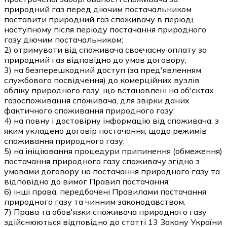
природний газ перед діючим постачальником
поставити природний газ споживачу в періоді,
наступному після періоду постачання природного
газу діючим постачальником;
2) отримувати від споживача своєчасну оплату за
природний газ відповідно до умов договору;
3) на безперешкодний доступ (за пред'явленням
службового посвідчення) до комерційних вузлів
обліку природного газу, що встановлені на об'єктах
газоспоживання споживача, для звірки даних
фактичного споживання природного газу;
4) на повну і достовірну інформацію від споживача, з
яким укладено договір постачання, щодо режимів
споживання природного газу;
5) на ініціювання процедури припинення (обмеження)
постачання природного газу споживачу згідно з
умовами договору на постачання природного газу та
відповідно до вимог Правил постачання;
6) інші права, передбачені Правилами постачання
природного газу та чинним законодавством.
7) Права та обов'язки споживача природного газу
здійснюються відповідно до статті 13 Закону України