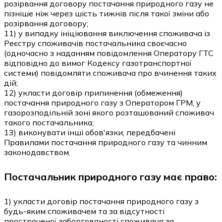
розірвання договору постачання природного газу не
пізніше ніж через шість тижнів після такої зміни або
розірвання договору;
11) у випадку ініціювання виключення споживача із
Реєстру споживачів постачальника своєчасно
(одночасно з наданням повідомлення Оператору ГТС
відповідно до вимог Кодексу газотранспортної
системи) повідомляти споживача про вчинення таких
дій;
12) укласти договір припинення (обмеження)
постачання природного газу з Оператором ГРМ, у
газорозподільній зоні якого розташований споживач
такого постачальника;
13) виконувати інші обов'язки, передбачені
Правилами постачання природного газу та чинним
законодавством.
Постачальник природного газу має право:
1) укласти договір постачання природного газу з
будь-яким споживачем та за відсутності
простроченої заборгованості споживача за