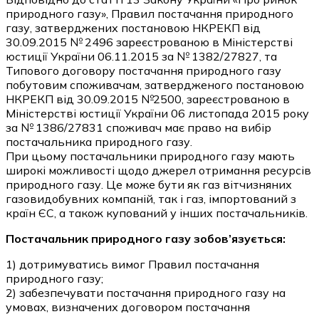
природного газу», Правил постачання природного
газу, затверджених постановою НКРЕКП від
30.09.2015 № 2496 зареєстрованою в Міністерстві
юстиції України 06.11.2015 за № 1382/27827, та
Типового договору постачання природного газу
побутовим споживачам, затвердженого постановою
НКРЕКП від 30.09.2015 №2500, зареєстрованою в
Міністерстві юстиції України 06 листопада 2015 року
за № 1386/27831 споживач має право на вибір
постачальника природного газу.
При цьому постачальники природного газу мають
широкі можливості щодо джерел отримання ресурсів
природного газу. Це може бути як газ вітчизняних
газовидобувних компаній, так і газ, імпортований з
країн ЄС, а також купований у інших постачальників.
Постачальник природного газу зобов’язується:
1) дотримуватись вимог Правил постачання
природного газу;
2) забезпечувати постачання природного газу на
умовах, визначених договором постачання