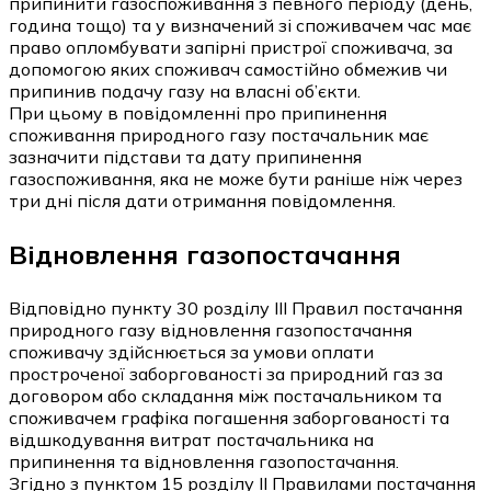
припинити газоспоживання з певного періоду (день,
година тощо) та у визначений зі споживачем час має
право опломбувати запірні пристрої споживача, за
допомогою яких споживач самостійно обмежив чи
припинив подачу газу на власні об’єкти.
При цьому в повідомленні про припинення
споживання природного газу постачальник має
зазначити підстави та дату припинення
газоспоживання, яка не може бути раніше ніж через
три дні після дати отримання повідомлення.
Відновлення газопостачання
Відповідно пункту 30 розділу ІІІ Правил постачання
природного газу відновлення газопостачання
споживачу здійснюється за умови оплати
простроченої заборгованості за природний газ за
договором або складання між постачальником та
споживачем графіка погашення заборгованості та
відшкодування витрат постачальника на
припинення та відновлення газопостачання.
Згідно з пунктом 15 розділу ІІ Правилами постачання