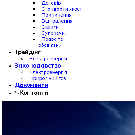
Договір
Стандарти якості
Припинення
Відновлення
Скарги
Суперечки
Права та
обов'язки
Трейдінг
Електроенергія
Законодавство
Електроенергія
Природний газ
Документи
Контакти
">