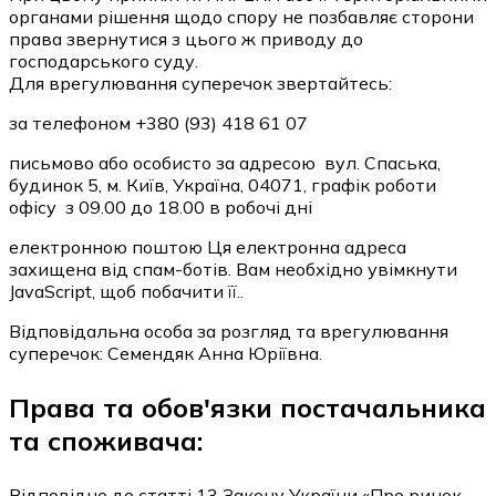
органами рішення щодо спору не позбавляє сторони
права звернутися з цього ж приводу до
господарського суду.
Для врегулювання суперечок звертайтесь:
за телефоном +380 (93) 418 61 07
письмово або особисто за адресою вул. Спаська,
будинок 5, м. Київ, Україна, 04071, графік роботи
офісу з 09.00 до 18.00 в робочі дні
електронною поштою
Ця електронна адреса
захищена від спам-ботів. Вам необхідно увімкнути
JavaScript, щоб побачити її.
.
Відповідальна особа за розгляд та врегулювання
суперечок: Семендяк Анна Юріївна.
Права та обов'язки постачальника
та споживача:
Відповідно до статті 13 Закону України «Про ринок