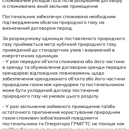
споживачем укладається після розірвання договору
із споживачем, який звільняє приміщення.
Постачальник забезпечує споживача необхідним
підтвердженим обсягом природного газу на
визначений договором період.
За розрахункову одиницю поставленого природного
газу приймається метр кубічний природного газу,
приведений до стандартних умов і виражений в
енергетичних одиницях.
- У разі передачі об'єкта споживача або його частини
в оренду та обумовлення договором оренди передачі
орендареві відповідних повноважень щодо
забезпечення орендованого об'єкта або його частини
природним газом між орендарем та постачальником
може бути укладений договір постачання
природного газу на умовах цього розділу.
- У разі звільнення займаного приміщення та/або
остаточного припинення користування природним
газом споживач зобов'язаний повідомити
постачальника та Оператора ГРМ/ГТС не пізніше ніж