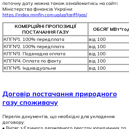
поточну дату можна також ознайомитись на сайті
Міністерства фінансів України:
https://index.minfin.com.ua/ua/tariff/gas/
КОМЕРЦІЙНІ ПРОПОЗИЦІЇ
ОБСЯГ МВт*го
ПОСТАЧАННЯ ГАЗУ
КПГ№1. 100% передплата
від 100
КПГ№2. 100% передплата
від 100
КПГ№3. Подекадна оплата
від 100
КПГ№4. Оплата по факту
від 100
КПГ№5. Індивідуальне
від 100
Договір постачання природного
газу споживачу
Перелік документів, що необхідні для укладення
договору:
• Витяг з Єдиного державного реєстру юридичних та