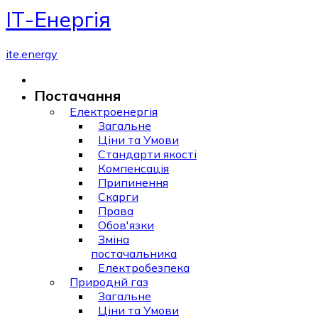
ІТ-Енергія
ite.energy
Постачання
Електроенергія
Загальне
Ціни та Умови
Стандарти якості
Компенсація
Припинення
Скарги
Права
Обов'язки
Зміна
постачальника
Електробезпека
Природнй газ
Загальне
Ціни та Умови